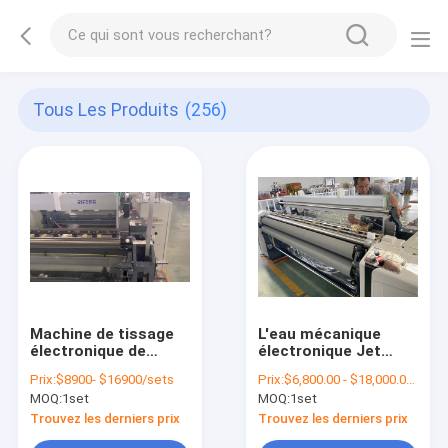
Tous Les Produits
(256)
Machine de tissage
L'eau mécanique
électronique de
électronique Jet
textile de tapis de
Loom Weaving
Prix:
$8900- $16900/sets
Prix:
$6,800.00 - $18,000.00/sets
largeur du métier à
Machine du métier à
MOQ:
1set
MOQ:
1set
tisser de ratière de
tisser de ratière de
tissu lourd 280cm
double bec 210cm
Trouvez les derniers prix
Trouvez les derniers prix