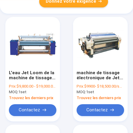
Donnez votre exigence
L'eau Jet Loom de la
machine de tissage
machine de tissage
électronique de Jet
de textile de filet de
Power Loom Textile
Prix:
$9,800.00 - $19,000.00/sets
Prix:
$9900- $18,500.00/sets
l'insecte 1000RPM
Dobby d'air de 360cm
MOQ:
1set
MOQ:
1set
3.4kw
Trouvez les derniers prix
Trouvez les derniers prix
Contactez
Contactez