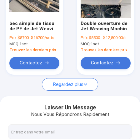
Contact
bec simple de tissu
Double ouverture de
de PE de Jet Weaving
Jet Weaving Machine
le jet d'eau apparaît indistinctement
Machine Textile pp
Dobby Cam de l'eau
Prix:
$8700- $16700/sets
Prix:
$8500 - $12,800.00/sets
de l'eau 3.4kw
plate de bec
MOQ:
1set
MOQ:
1set
Air Jet Looms
Trouvez les derniers prix
Trouvez les derniers prix
Machine de métier à tisser de tissage
Contactez
Contactez
L'eau Jet Looms Spare Parts
Regardez plus
Machine de tissage de tissu
Métier à tisser de ratière électronique
Laisser Un Message
Nous Vous Répondrons Rapidement
Machines non tissées
Machine à cartes de textile