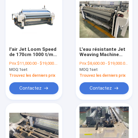
l'air Jet Loom Speed
L'eau résistante Jet
de 170cm 1000 t/mn
Weaving Machine
a dédoublé la double
Loom une haute
Prix:
$11,000.00 - $19,000.00/sets
Prix:
$8,600.00 - $19,000.00/sets
machine de tissage
densité de fente de
MOQ:
1set
MOQ:
1set
d'ouverture de
TUFS 1000rpm
ratière de pompe
Trouvez les derniers prix
Trouvez les derniers prix
Contactez
Contactez
Accueil
Produits
A propos de nous