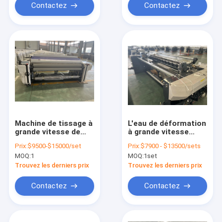
Contactez
Contactez
Machine de tissage à
L'eau de déformation
grande vitesse de
à grande vitesse
ratière de métier à
électronique Jet
Prix:
$9500-$15000/set
Prix:
$7900 - $13500/sets
tisser de textile
Loom de machine du
MOQ:
1
MOQ:
1set
électronique à haute
métier à tisser de
densité de tissu
ratière de bec simple
Trouvez les derniers prix
Trouvez les derniers prix
1000RPM
Contactez
Contactez