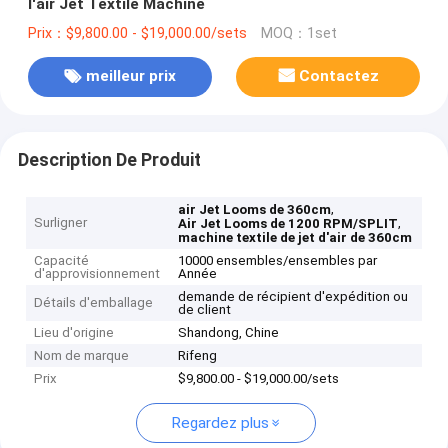
l'air Jet Textile Machine
Prix：$9,800.00 - $19,000.00/sets
MOQ：1set
meilleur prix
Contactez
Description De Produit
,
air Jet Looms de 360cm
Surligner
,
Air Jet Looms de 1200 RPM/SPLIT
machine textile de jet d'air de 360cm
Capacité
10000 ensembles/ensembles par
d'approvisionnement
Année
demande de récipient d'expédition ou
Détails d'emballage
de client
Lieu d'origine
Shandong, Chine
Nom de marque
Rifeng
Prix
$9,800.00 - $19,000.00/sets
Regardez plus