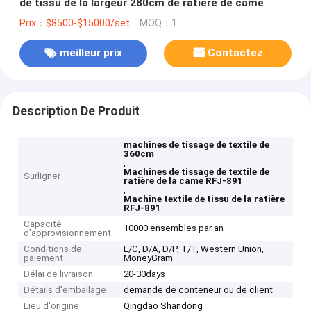
de tissu de la largeur 280cm de ratière de came
Prix：$8500-$15000/set
MOQ：1
meilleur prix
Contactez
Description De Produit
machines de tissage de textile de
360cm
,
Machines de tissage de textile de
Surligner
ratière de la came RFJ-891
,
Machine textile de tissu de la ratière
RFJ-891
Capacité
10000 ensembles par an
d'approvisionnement
Conditions de
L/C, D/A, D/P, T/T, Western Union,
paiement
MoneyGram
Délai de livraison
20-30days
Détails d'emballage
demande de conteneur ou de client
Lieu d'origine
Qingdao Shandong