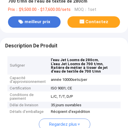
700 t/mn de l'eau de textile de 280cm
Prix：$9,500.00 - $17,600.00/sets
MOQ：1set
meilleur prix
Contactez
Description De Produit
,
l'eau Jet Looms de 280cm
,
L'eau Jet Looms de 700 t/mn
Surligner
Ratière de métier à tisser de jet
d'eau de textile de 700 t/mn
Capacité
année 10000sets/per
d'approvisionnement
Certification
ISO 9001; CE
Conditions de
L/C, T/T, D/P
paiement
Délai de livraison
35 jours ouvrables
Détails d'emballage
Récipient d'expédition
Regardez plus