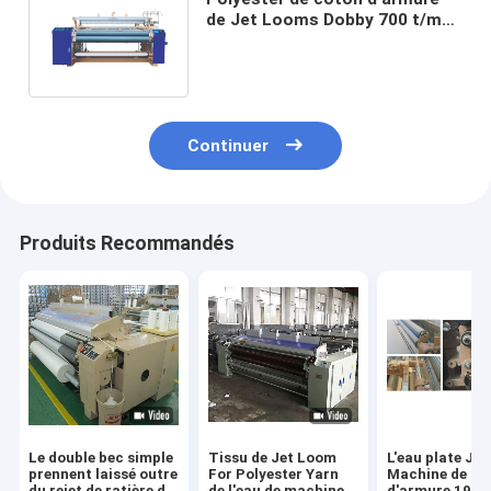
de Jet Looms Dobby 700 t/mn
de l'eau de textile de 280cm
Continuer
Produits Recommandés
Le double bec simple
Tissu de Jet Loom
L'eau plate Je
prennent laissé outre
For Polyester Yarn
Machine de rat
du rejet de ratière de
de l'eau de machine
d'armure 190