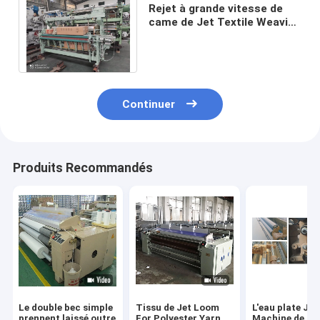
Rejet à grande vitesse de
came de Jet Textile Weaving
Loom With de l'eau de
quatre couleurs
Continuer
Produits Recommandés
Le double bec simple
Tissu de Jet Loom
L'eau plate Je
prennent laissé outre
For Polyester Yarn
Machine de rat