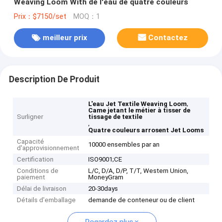
Weaving Loom With de l'eau de quatre couleurs
Prix：$7150/set
MOQ：1
meilleur prix
Contactez
Description De Produit
,
L'eau Jet Textile Weaving Loom
Came jetant le métier à tisser de
Surligner
tissage de textile
,
Quatre couleurs arrosent Jet Looms
Capacité
10000 ensembles par an
d'approvisionnement
Certification
ISO9001;CE
Conditions de
L/C, D/A, D/P, T/T, Western Union,
paiement
MoneyGram
Délai de livraison
20-30days
Détails d'emballage
demande de conteneur ou de client