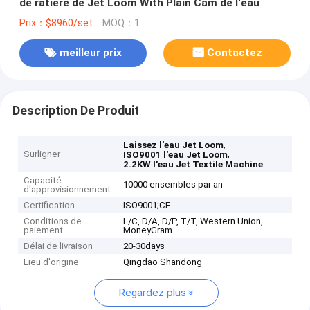
de ratière de Jet Loom With Plain Cam de l'eau
Prix：$8960/set
MOQ：1
meilleur prix
Contactez
Description De Produit
,
Laissez l'eau Jet Loom
Surligner
,
ISO9001 l'eau Jet Loom
2.2KW l'eau Jet Textile Machine
Capacité
10000 ensembles par an
d'approvisionnement
Certification
ISO9001;CE
Conditions de
L/C, D/A, D/P, T/T, Western Union,
paiement
MoneyGram
Délai de livraison
20-30days
Lieu d'origine
Qingdao Shandong
Regardez plus