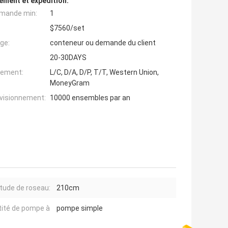
ement et expédition:
mande min:
1
$7560/set
ge:
conteneur ou demande du client
20-30DAYS
iement:
L/C, D/A, D/P, T/T, Western Union,
MoneyGram
ovisionnement:
10000 ensembles par an
tude de roseau:
210cm
ité de pompe à
pompe simple