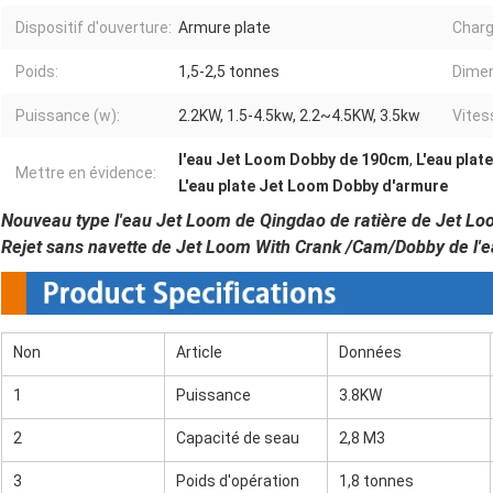
Dispositif d'ouverture:
Armure plate
Charg
Poids:
1,5-2,5 tonnes
Dimen
Puissance (w):
2.2KW, 1.5-4.5kw, 2.2~4.5KW, 3.5kw
Vites
l'eau Jet Loom Dobby de 190cm
,
L'eau plat
Mettre en évidence:
L'eau plate Jet Loom Dobby d'armure
Nouveau type l'eau Jet Loom de Qingdao de ratière de Jet L
Rejet sans navette de Jet Loom With Crank /Cam/Dobby de l'e
Non
Article
Données
1
Puissance
3.8KW
2
Capacité de seau
2,8 M3
3
Poids d'opération
1,8 tonnes