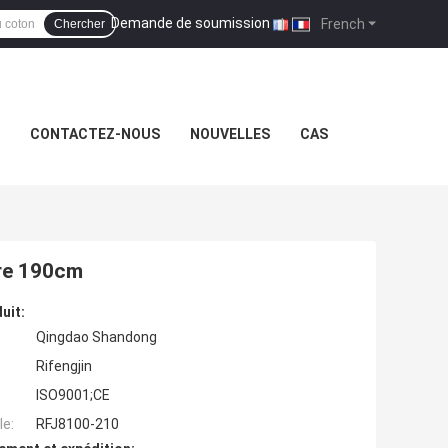
Demande de soumission
|
French
Chercher
CONTACTEZ-NOUS
NOUVELLES
CAS
ure 190cm
uit:
Qingdao Shandong
Rifengjin
ISO9001;CE
e:
RFJ8100-210