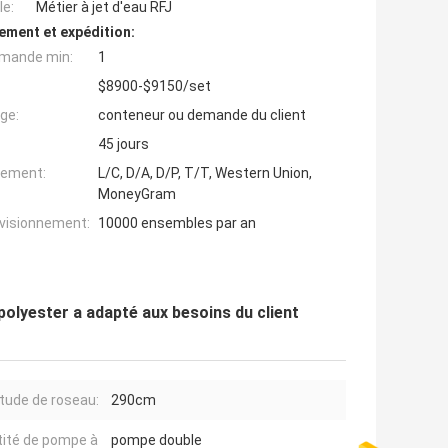
e:
Métier à jet d'eau RFJ
ement et expédition:
mande min:
1
$8900-$9150/set
ge:
conteneur ou demande du client
45 jours
iement:
L/C, D/A, D/P, T/T, Western Union,
MoneyGram
ovisionnement:
10000 ensembles par an
 polyester a adapté aux besoins du client
tude de roseau:
290cm
ité de pompe à
pompe double