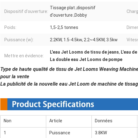
Tissage plat ;dispositif
Dispositif d'ouverture:
Charg
d'ouverture ;Dobby
Poids:
1,5-2,5 tonnes
Dimen
Puissance (w):
2.2KW, 1.5-4.5kw, 2.2~4.5KW, 3.5kw
Vites
L'eau Jet Looms de tissu de jeans
,
L'eau de
Mettre en évidence:
La double eau Jet Looms de pompe
Type de haute qualité de tissu de Jet Looms Weaving Machine
pour la vente
La publicité de la nouvelle eau Jet Loom de machine de tissag
Non
Article
Données
1
Puissance
3.8KW