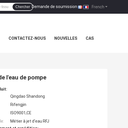
Demande de soumission
|
French
Chercher
CONTACTEZ-NOUS
NOUVELLES
CAS
de l'eau de pompe
uit:
Qingdao Shandong
Rifengjin
ISO9001;CE
e:
Métier à jet d'eau RFJ