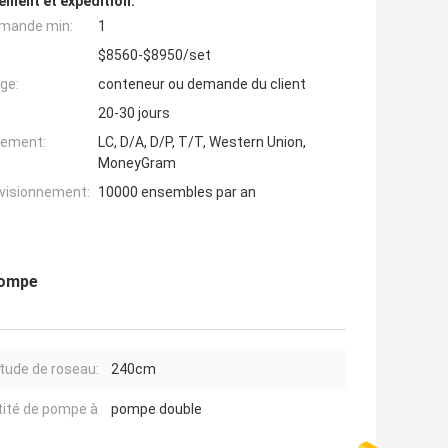
ement et expédition:
mande min:
1
$8560-$8950/set
ge:
conteneur ou demande du client
20-30 jours
iement:
LC, D/A, D/P, T/T, Western Union,
MoneyGram
ovisionnement:
10000 ensembles par an
pompe
tude de roseau:
240cm
ité de pompe à
pompe double