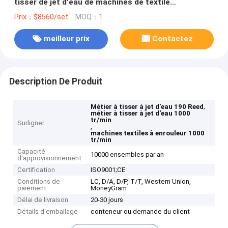
tisser de jet d'eau de machines de textile
d'enrouleur de roseau 190
Prix：$8560/set
MOQ：1
meilleur prix
Contactez
Description De Produit
,
Métier à tisser à jet d'eau 190 Reed
métier à tisser à jet d'eau 1000
tr/min
Surligner
,
machines textiles à enrouleur 1000
tr/min
Capacité
10000 ensembles par an
d'approvisionnement
Certification
ISO9001;CE
Conditions de
LC, D/A, D/P, T/T, Western Union,
paiement
MoneyGram
Délai de livraison
20-30 jours
Détails d'emballage
conteneur ou demande du client