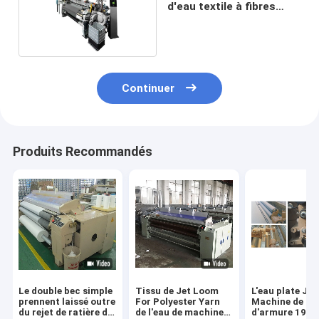
d'eau textile à fibres
simples
Continuer
Produits Recommandés
Le double bec simple
Tissu de Jet Loom
L'eau plate Je
prennent laissé outre
For Polyester Yarn
Machine de rat
du rejet de ratière de
de l'eau de machine
d'armure 190