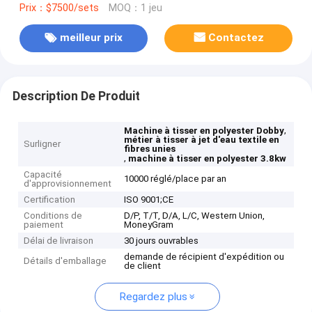
Prix：$7500/sets
MOQ：1 jeu
meilleur prix
Contactez
Description De Produit
,
Machine à tisser en polyester Dobby
métier à tisser à jet d'eau textile en
Surligner
fibres unies
,
machine à tisser en polyester 3.8kw
Capacité
10000 réglé/place par an
d'approvisionnement
Certification
ISO 9001;CE
Conditions de
D/P, T/T, D/A, L/C, Western Union,
paiement
MoneyGram
Délai de livraison
30 jours ouvrables
demande de récipient d'expédition ou
Détails d'emballage
de client
Regardez plus