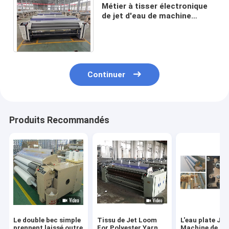
Métier à tisser électronique
de jet d'eau de machine
textile de LO/TU de double
bec avec le rejet simple
Continuer
Produits Recommandés
Le double bec simple
Tissu de Jet Loom
L'eau plate Je
prennent laissé outre
For Polyester Yarn
Machine de rat