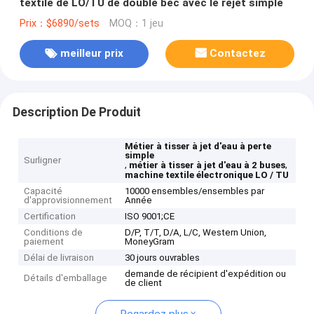
textile de LO/TU de double bec avec le rejet simple
Prix：$6890/sets
MOQ：1 jeu
meilleur prix
Contactez
Description De Produit
Métier à tisser à jet d'eau à perte
simple
Surligner
,
,
métier à tisser à jet d'eau à 2 buses
machine textile électronique LO / TU
Capacité
10000 ensembles/ensembles par
d'approvisionnement
Année
Certification
ISO 9001;CE
Conditions de
D/P, T/T, D/A, L/C, Western Union,
paiement
MoneyGram
Délai de livraison
30 jours ouvrables
demande de récipient d'expédition ou
Détails d'emballage
de client