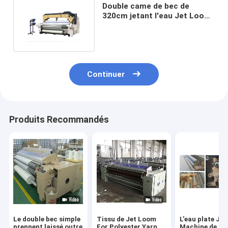
Double came de bec de
320cm jetant l'eau Jet Loom
de machines de textile
Continuer
Produits Recommandés
Le double bec simple
Tissu de Jet Loom
L'eau plate Je
prennent laissé outre
For Polyester Yarn
Machine de rat