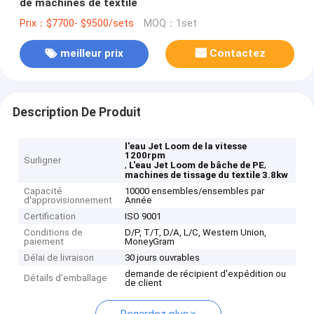
de machines de textile
Prix：$7700- $9500/sets
MOQ：1set
meilleur prix
Contactez
Description De Produit
l'eau Jet Loom de la vitesse
1200rpm
Surligner
,
,
L'eau Jet Loom de bâche de PE
machines de tissage du textile 3.8kw
Capacité
10000 ensembles/ensembles par
d'approvisionnement
Année
Certification
ISO 9001
Conditions de
D/P, T/T, D/A, L/C, Western Union,
paiement
MoneyGram
Délai de livraison
30 jours ouvrables
demande de récipient d'expédition ou
Détails d'emballage
de client