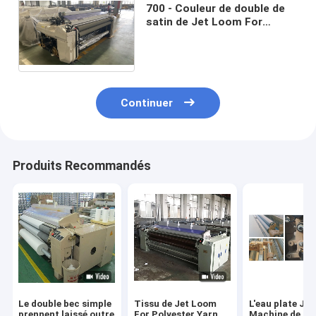
700 - Couleur de double de
satin de Jet Loom For
Weaving Polyester de l'eau
de la vitesse 1000RPM
Continuer
Produits Recommandés
Le double bec simple
Tissu de Jet Loom
L'eau plate Je
prennent laissé outre
For Polyester Yarn
Machine de rat