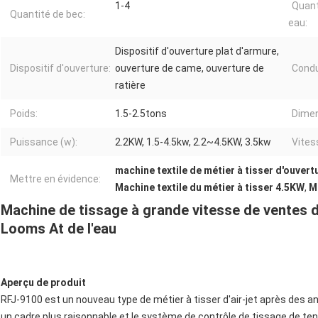
1-4
Quant
Quantité de bec:
eau:
Dispositif d'ouverture plat d'armure,
Dispositif d'ouverture:
ouverture de came, ouverture de
Condu
ratière
Poids:
1.5-2.5tons
Dimen
Puissance (w):
2.2KW, 1.5-4.5kw, 2.2~4.5KW, 3.5kw
Vites
machine textile de métier à tisser d'ouvert
Mettre en évidence:
Machine textile du métier à tisser 4.5KW
,
M
Machine de tissage à grande vitesse de ventes dir
Looms At de l'eau
Aperçu de produit
RFJ-9100 est un nouveau type de métier à tisser d'air-jet après des an
un cadre plus raisonnable et le système de contrôle de tissage de tens