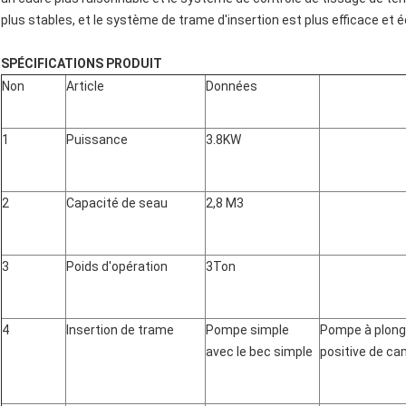
plus stables, et le système de trame d'insertion est plus efficace et 
SPÉCIFICATIONS PRODUIT
Non
Article
Données
1
Puissance
3.8KW
2
Capacité de seau
2,8 M3
3
Poids d'opération
3Ton
4
Insertion de trame
Pompe simple
Pompe à plong
avec le bec simple
positive de c