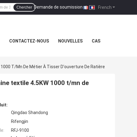
Demande de soumission
|
French
Chercher
CONTACTEZ-NOUS
NOUVELLES
CAS
1000 T/mn De Métier À Tisser D'ouverture De Ratière
ine textile 4.5KW 1000 t/mn de
uit:
Qingdao Shandong
Rifengjin
e:
RFJ-9100