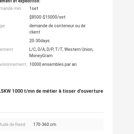
ement et expédition:
mande min:
1set
$8500-$15000/set
ge:
demande de conteneur ou de
client
20-30days
iement:
L/C, D/A, D/P, T/T, Western Union,
MoneyGram
ovisionnement:
10000 ensembles par an
4.5KW 1000 t/mn de métier à tisser d'ouverture
tude de Reed:
170-360 cm