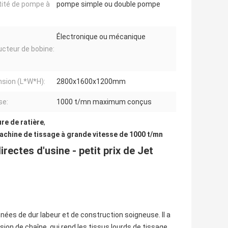
ité de pompe à
pompe simple ou double pompe
Électronique ou mécanique
cteur de bobine:
sion (L*W*H):
2800x1600x1200mm
se:
1000 t/mn maximum conçus
ure de ratière
,
achine de tissage à grande vitesse de 1000 t/mn
ectes d'usine - petit prix de Jet
nées de dur labeur et de construction soigneuse. Il a
ion de chaîne, qui rend les tissus lourds de tissage