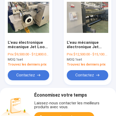
L'eau électronique
L'eau mécanique
mécanique Jet Loom
électronique Jet
du textile 1000 t/mn
Loom de la machine
Prix:
$9,500.00 - $12,800.00/sets
Prix:
$12,500.00 - $15,100.00/sets
de machine de métier
170cm de métier à
MOQ:
1set
MOQ:
1set
à tisser de tissage
tisser de tissage
d'ouverture de
Trouvez les derniers prix
Trouvez les derniers prix
ratière
Contactez
Contactez
Économisez votre temps
Laissez-nous contacter les meilleurs
produits avec vous.