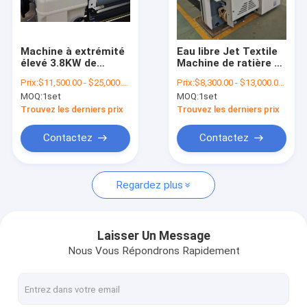
Contact
Machine à extrémité
Eau libre Jet Textile
élevé 3.8KW de
Machine de ratière de
le jet d'eau apparaît indistinctement
métier à tisser de
la machine 280cm de
Prix:
$11,500.00 - $25,000.00/sets
Prix:
$8,300.00 - $13,000.00/sets
tissage de tissu
métier à tisser de
MOQ:
1set
MOQ:
1set
battant l'eau Jet
tissage de la vitesse
Air Jet Looms
Loom
1000 t/mn
Trouvez les derniers prix
Trouvez les derniers prix
Machine de métier à tisser de tissage
Contactez
Contactez
L'eau Jet Looms Spare Parts
Regardez plus
Machine de tissage de tissu
Métier à tisser de ratière électronique
Laisser Un Message
Nous Vous Répondrons Rapidement
Machines non tissées
Machine à cartes de textile