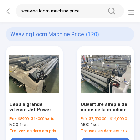
Weaving Loom Machine Price
(120)
L'eau à grande
Ouverture simple de
vitesse Jet Power
came de la machine
Loom de la machine
360cm de métier à
Prix:
$8900- $14000/sets
Prix:
$7,500.00 - $14,000.00/sets
1000RPM 2.1m de
tisser de tissage de
MOQ:
1set
MOQ:
1set
métier à tisser de
coton de tissu de
tissage de polyester
bec
Trouvez les derniers prix
Trouvez les derniers prix