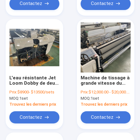
Contactez
Contactez
L'eau résistante Jet
Machine de tissage à
Loom Dobby de deux
grande vitesse du
de becs de tissage
bec 230cm de
Prix:
$8900- $13500/sets
Prix:
$12,000.00 - $20,000.00/sets
de métier à tisser
machine de métier à
MOQ:
1set
MOQ:
1set
becs de la machine
tisser de tissage de
deux
ratière de came
Trouvez les derniers prix
Trouvez les derniers prix
double
Contactez
Contactez