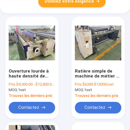
Donnez votre exigence
Ouverture lourde à
Ratière simple de
haute densité de
machine de métier à
ratière de la machine
tisser de tissage de
Prix:
$9,500.00 - $12,800.00/sets
Prix:
$6200-$12000/set
1200 t/mn de métier
pompe jetant l'eau
MOQ:
1set
MOQ:
1set
à tisser de tissage
Jet Power Loom de
de tissu
double tissu
Trouvez les derniers prix
Trouvez les derniers prix
Contactez
Contactez