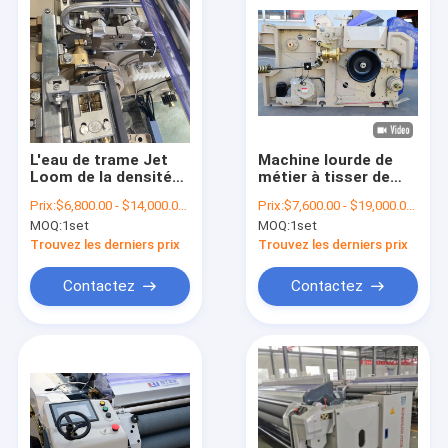
L'eau de trame Jet
Machine lourde de
Loom de la densité
métier à tisser de
1000 t/mn de textile
puissance de textile
Prix:
$6,800.00 - $14,000.00/sets
Prix:
$7,600.00 - $19,000.00/sets
de tissage de
de la machine 1000
MOQ:
1set
MOQ:
1set
machine à grande
t/mn de métier à
vitesse de métier à
tisser de tissage de
Trouvez les derniers prix
Trouvez les derniers prix
tisser
tissu
Contactez
Contactez
Accueil
Produits
A propos de nous